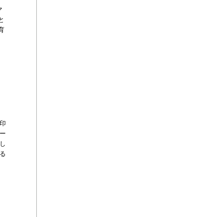
マ
と
育
印
ー
し
る