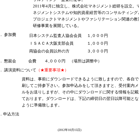
2011年4月に独立し、株式会社マネジメント総研を設立。
ネジメントシステムや知的資産経営等のコンサルティング
プロジェクトマネジメントやファシリテーション関連の教
研修事業を展開している。
． 参加費
日本システム監査人協会会員
１,０００円
ＩＳＡＣＡ大阪支部会員
１,０００円
両協会の会員以外の方
３,０００円
． 懇親会
会費 ４,０００円 （場所は調整中）
． 講演資料について
（★重要事項★）
資料は、事前にダウンロードできるように致しますので、各自で
刷してご持参下さい。参加申込みをして頂きますと、受付案内メ
ルをお送りしますが、その中にダウンロードに関する情報を記載
ております。ダウンロードは、下記の締切日の翌日以降可能とな
ように準備致します。
．申込方法
(2012年10月15日
)