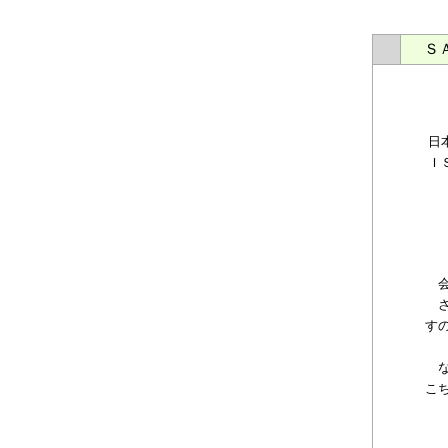
ＳＡ
日
Ｉ
会
さ
す
な
こ