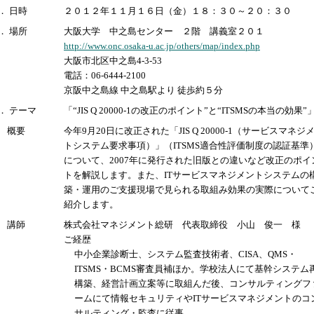
． 日時
２０１２年１１月１６日（金）１８：３０～２０：３０
． 場所
大阪大学 中之島センター ２階 講義室２０１
http://www.onc.osaka-u.ac.jp/others/map/index.php
大阪市北区中之島4-3-53
電話：06-6444-2100
京阪中之島線 中之島駅より 徒歩約５分
． テーマ
「“JIS Q 20000-1の改正のポイント”と“ITSMSの本当の効果”
概要
今年9月20日に改正された「JIS Q 20000-1（サービスマネジ
トシステム要求事項）」（ITSMS適合性評価制度の認証基準
について、2007年に発行された旧版との違いなど改正のポイ
トを解説します。また、ITサービスマネジメントシステムの
築・運用のご支援現場で見られる取組み効果の実際について
紹介します。
講師
株式会社マネジメント総研 代表取締役 小山 俊一 様
ご経歴
中小企業診断士、システム監査技術者、CISA、QMS・
ITSMS・BCMS審査員補ほか。学校法人にて基幹システム
構築、経営計画立案等に取組んだ後、コンサルティングフ
ームにて情報セキュリティやITサービスマネジメントのコ
サルティング・監査に従事。