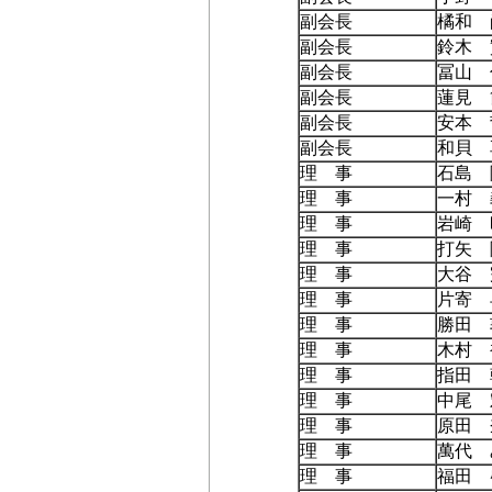
副会長
橘和 
副会長
鈴木 
副会長
冨山 
副会長
蓮見 
副会長
安本 
副会長
和貝 
理 事
石島 
理 事
一村 
理 事
岩崎 
理 事
打矢 
理 事
大谷 
理 事
片寄 
理 事
勝田 
理 事
木村 
理 事
指田 
理 事
中尾 
理 事
原田 
理 事
萬代 
理 事
福田 