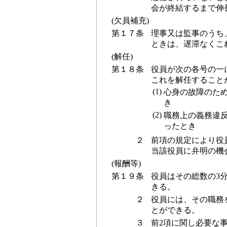
会が終結するまで伸
(欠員補充)
第１７条
理事又は監事のうち
ときは、遅滞なくこ
(解任)
第１８条
役員が次の各号の一
これを解任すること
(1)
心身の故障のた
き
(2)
職務上の義務違
ったとき
２
前項の規定により役
当該役員に弁明の機
(報酬等)
第１９条
役員はその総数の3
きる。
２
役員には、その職務
とができる。
３
前2項に関し必要な