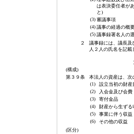
は表決委任者が
と)
(3)
審議事項
(4)
議事の経過の概
(5)
議事録署名人の
２
議事録には、議長及
人２人の氏名を記載
(構成)
第３９条
本法人の資産は、次
(1)
設立当初の財産
(2)
入会金及び会費
(3)
寄付金品
(4)
財産から生ずる
(5)
事業に伴う収益
(6)
その他の収益
(区分)