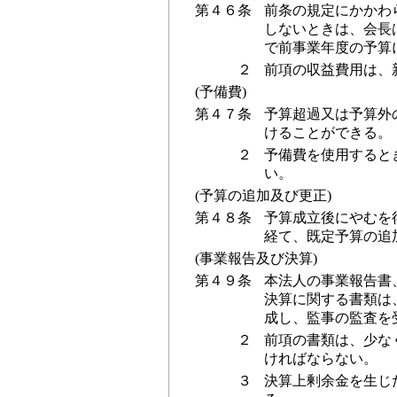
第４６条
前条の規定にかかわ
しないときは、会長
で前事業年度の予算
２
前項の収益費用は、
(予備費)
第４７条
予算超過又は予算外
けることができる。
２
予備費を使用すると
い。
(予算の追加及び更正)
第４８条
予算成立後にやむを
経て、既定予算の追
(事業報告及び決算)
第４９条
本法人の事業報告書
決算に関する書類は
成し、監事の監査を
２
前項の書類は、少な
ければならない。
３
決算上剰余金を生じ