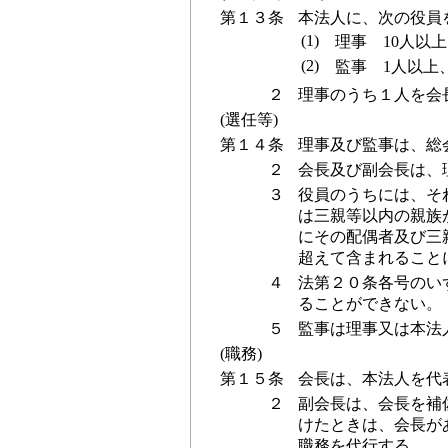
第１３条
本法人に、次の役員
(1)
理事 10人以上
(2)
監事 1人以上
２
理事のうち１人を会
(選任等)
第１４条
理事及び監事は、総
２
会長及び副会長は、
３
役員のうちには、そ
は三親等以内の親族
にその配偶者及び三
超えて含まれること
４
法第２０条各号のい
ることができない。
５
監事は理事又は本法
(職務)
第１５条
会長は、本法人を代
２
副会長は、会長を補
けたときは、会長が
職務を代行する。