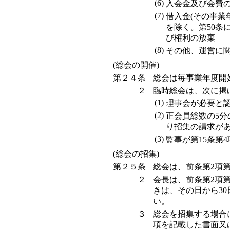
(6)
入会金及び会費
(7)
借入金(その事業
を除く。第50条
び権利の放棄
(8)
その他、運営に
(総会の開催)
第２４条
総会は毎事業年度開
２
臨時総会は、次に掲
(1)
理事会が必要と
(2)
正会員総数の5分
り招集の請求が
(3)
監事が第15条第
(総会の招集)
第２５条
総会は、前条第2項
２
会長は、前条第2項
きは、その日から3
い。
３
総会を招集する場合
項を記載した書面又