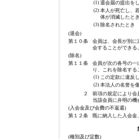
(1)
退会届の提出を
(2)
本人が死亡し、
体が消滅したと
(3)
除名されたとき
(退会)
第１０条
会員は、会長が別に
会することができる
(除名)
第１１条
会員が次の各号の一
り、これを除名する
(1)
この定款に違反
(2)
本法人の名誉を
２
前項の規定により会
当該会員に弁明の機
(入会金及び会費の不返還)
第１２条
既に納入した入会金
(種別及び定数)