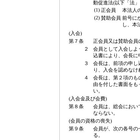
動促進法(以下「法」
(1)
正会員
本法人
(2)
賛助会員
前号に
し、本
(入会)
第７条
正会員又は賛助会員
２
会員として入会しよ
込書により、会長に
３
会長は、前項の申し
り、入会を認めなけ
４
会長は、第２項のも
由を付した書面をも
い。
(入会金及び会費)
第８条
会員は、総会におい
ならない。
(会員の資格の喪失)
第９条
会員が、次の各号の
る。