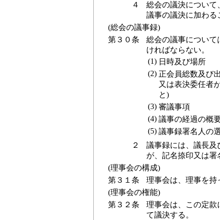
４
総会の議決について
議事の議決に加わる
(総会の議事録)
第３０条
総会の議事について
ければならない。
(1)
日時及び場所
(2)
正会員総数及び出
又は表決委任者
と)
(3)
審議事項
(4)
議事の経過の概
(5)
議事録署名人の
２
議事録には、議長及
が、記名捺印又は署
(理事会の構成)
第３１条
理事会は、理事を持
(理事会の権能)
第３２条
理事会は、この定款
て議決する。