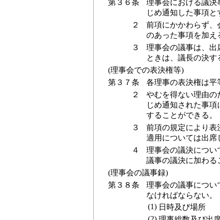
第３６条
理事会における議決
じめ通知した事項と
２
前項にかかわらず、
のあった事項を加え
３
理事会の議事は、出
ときは、議長の決す
(理事会での表決権等)
第３７条
各理事の表決権は平
２
やむを得ない理由の
じめ通知された事項
することができる。
３
前項の規定により表
適用については出席
４
理事会の議決につい
議事の議決に加わる
(理事会の議事録)
第３８条
理事会の議事につい
なければならない。
(1)
日時及び場所
(2)
理事総数及び出席