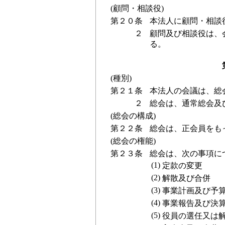
(顧問・相談役)
第２０条
本法人に顧問・相談
２
顧問及び相談役は、
る。
(種別)
第２１条
本法人の会議は、総
２
総会は、通常総会及
(総会の構成)
第２２条
総会は、正会員をも
(総会の権能)
第２３条
総会は、次の事項に
(1)
定款の変更
(2)
解散及び合併
(3)
事業計画及び予
(4)
事業報告及び決
(5)
役員の選任又は