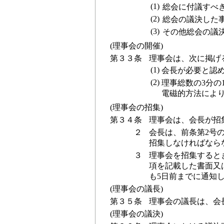
(1)
総会に付議すべ
(2)
総会の議決した
(3)
その他総会の議
(理事会の開催)
第３３条
理事会は、次に掲げ
(1)
会長が必要と認
(2)
理事総数の3分の
電磁的方法によ
(理事会の招集)
第３４条
理事会は、会長が招
２
会長は、前条第2号
招集しなければなら
３
理事会を招集すると
項を記載した書面又
も5日前までに通知
(理事会の議長)
第３５条
理事会の議長は、会
(理事会の議決)