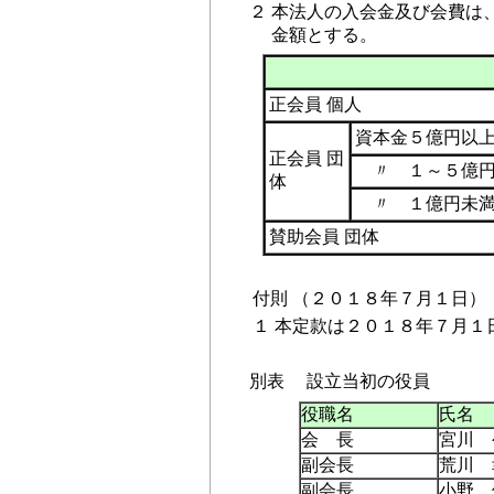
２
本法人の入会金及び会費は
金額とする。
正会員 個人
資本金５億円以
正会員 団
〃 １～５億円
体
〃 １億円未
賛助会員 団体
付則 （２０１８年７月１日）
１
本定款は２０１８年７月１
別表
設立当初の役員
役職名
氏名
会 長
宮川 
副会長
荒川 
副会長
小野 