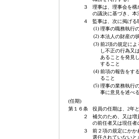
３
理事は、理事会を構
の議決に基づき、本
４
監事は、次に掲げる
(1)
理事の職務執行
(2)
本法人の財産の
(3)
前2項の規定に
し不正の行為又
あることを発見
すること
(4)
前項の報告をす
ること
(5)
理事の業務執行
事に意見を述べ
(任期)
第１６条
役員の任期は、2年
２
補欠のため、又は増
の前任者又は現任者
３
前２項の規定にかか
選任されていないと