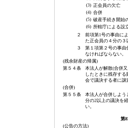
(3)
正会員の欠亡
(4)
合併
(5)
破産手続き開始
(6)
所轄庁による設
２
前項第1号の事由に
た正会員の４分の３
３
第１項第２号の事由
なければならない。
(残余財産の帰属)
第５４条
本法人が解散(合併
したときに残存する
会で議決する者に譲
(合併)
第５５条
本法人が合併しよう
分の2以上の議決を
い。
第
(公告の方法)