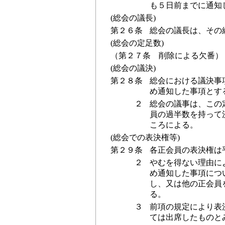
も５日前までに通知
(総会の議長)
第２６条
総会の議長は、その
(総会の定足数)
（第２７条
削除による欠番）
(総会の議決)
第２８条
総会における議決事
め通知した事項とす
２
総会の議事は、この
員の過半数を持って
ころによる。
(総会での表決権等)
第２９条
各正会員の表決権は
２
やむを得ない理由に
め通知した事項につ
し、又は他の正会員
る。
３
前項の規定により表
ては出席したものと