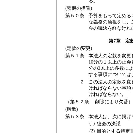
る。
(臨機の措置)
第５０条
予算をもって定める
な義務の負担をし、
会の議決を経なけれ
第7章 定
(定款の変更)
第５１条
本法人の定款を変更
10分の１以上の正
分の3以上の多数によ
する事項については
２
この法人の定款を変
ければならない事項
ければならない。
（第５２条 削除により欠番）
(解散)
第５３条
本法人は、次に掲げ
(1)
総会の決議
(2)
目的とする特定